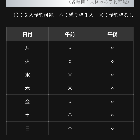
（各時間２人枠のみ予約可能）
〇：２人予約可能 △：残り枠１人 ×：予約枠なし
日付
午前
午後
月
⚪︎
⚪︎
火
⚪︎
⚪︎
水
×
⚪︎
木
×
⚪︎
金
⚪︎
⚪︎
土
△
⚪︎
日
△
⚪︎