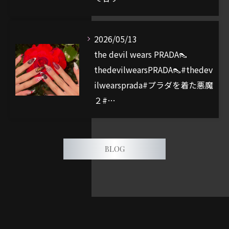
2026/05/13
the devil wears PRADA👠
thedevilwearsPRADA👠#thedev
ilwearsprada#プラダを着た悪魔
２#…
BLOG