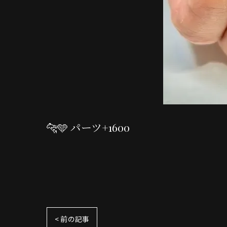
🐆🩵 パーツ+1600
< 前の記事