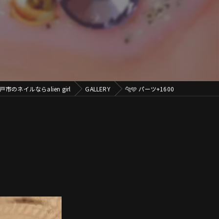
市のネイルならalien girl
GALLERY
🐆🩵 パーツ+1600