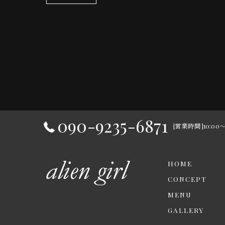
090-9235-6871
[営業時間]10:0
HOME
CONCEPT
MENU
GALLERY